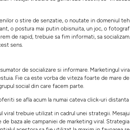
nilor o stire de senzatie, o noutate in domeniul tehn
ant, o postura mai putin obisnuita, un joc, o fotogra
rem de rapid, trebuie sa fim informati, sa socializam.
cest sens.
sumator de socializare si informare. Marketingul vira
acestuia. Fie ca este vorba de viteza foarte de mare d
rupul social din care facem parte.
oferiti se afla acum la numai cateva click-uri distanta 
viral trebuie utilizat in cadrul unei strategii. Mesaj
le de baza ale campaniei de marketing viral. Strategi
tialul acestora sa fie utilizat la maxim in favoarea re