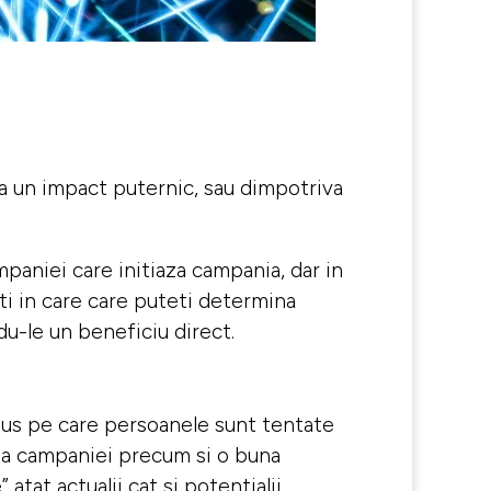
ea un impact puternic, sau dimpotriva
mpaniei care initiaza campania, dar in
ti in care care puteti determina
du-le un beneficiu direct.
odus pe care persoanele sunt tentate
zarea campaniei precum si o buna
atat actualii cat si potentialii