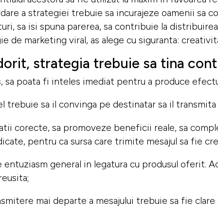
dare a strategiei trebuie sa incurajeze oamenii sa co
ri, sa isi spuna parerea, sa contribuie la distribuirea
e de marketing viral, as alege cu siguranta: creativita
orit, strategia trebuie sa tina co
s, sa poata fi inteles imediat pentru a produce efect
 el trebuie sa il convinga pe destinatar sa il transmit
atii corecte, sa promoveze beneficii reale, sa comp
icate, pentru ca sursa care trimite mesajul sa fie cre
e entuziasm general in legatura cu produsul oferit. 
reusita;
smitere mai departe a mesajului trebuie sa fie clare 