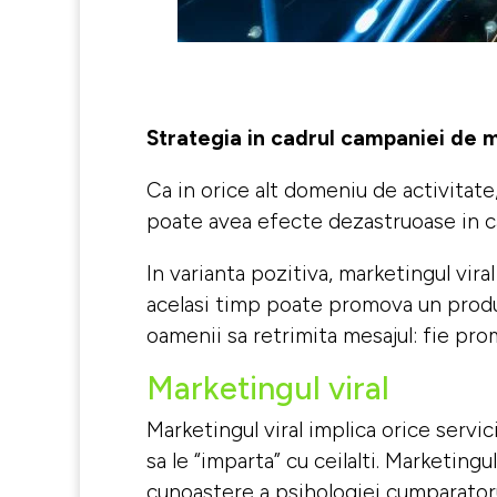
Strategia in cadrul campaniei de m
Ca in orice alt domeniu de activitat
poate avea efecte dezastruoase in ca
In varianta pozitiva, marketingul vira
acelasi timp poate promova un produs
oamenii sa retrimita mesajul: fie pro
Marketingul viral
Marketingul viral implica orice servi
sa le “imparta” cu ceilalti. Marketing
cunoastere a psihologiei cumparatorulu