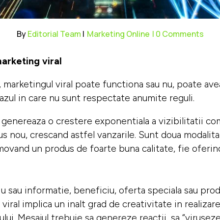
By
Editorial Team
|
Marketing Online
| 0 Comments
arketing viral
e, marketingul viral poate functiona sau nu, poate av
zul in care nu sunt respectate anumite reguli.
l genereaza o crestere exponentiala a vizibilitatii co
 nou, crescand astfel vanzarile. Sunt doua modalita
movand un produs de foarte buna calitate, fie oferin
ciu sau informatie, beneficiu, oferta speciala sau pr
ul viral implica un inalt grad de creativitate in reali
i. Mesajul trebuie sa genereze reactii, sa “viruseze” 