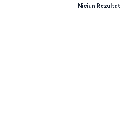
Niciun Rezultat
Pagina căutată nu a fost găsită
navigarea de deasupra pentru lo