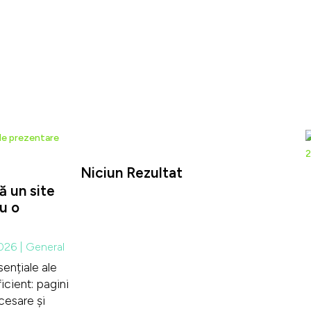
Niciun Rezultat
ă un site
Pagina căutată nu a fost găsită. Încercați o
u o
căutare mai profundă sau folosiți navigarea de
deasupra pentru localizarea postării.
2026
|
General
ențiale ale
icient: pagini
cesare și