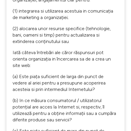
(1) integrarea si utilizarea acestuia in comunicația
de marketing a organizației;
(2) alocarea unor resurse specifice (tehnologie,
bani, oameni si timp) pentru actualizarea si
extinderea conținutului sau.
Iată câteva întrebări ale căror răspunsuri pot
orienta organizația in încercarea sa de a crea un
site web:
(a) Este piața suficient de larga din punct de
vedere al ariei pentru a presupune acoperirea
acesteia si prin intermediul Internetului?
(b) In ce măsura consumatorul / utilizatorul
potențial are acces la Internet si, respectiv, îl
utilizează pentru a obține informații sau a cumpăra
diferite produse sau servicii?
(c) Este piața suficient de mare din punct de