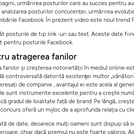
 pagini, urmărirea posturilor care au succes pentru au
analizarea posturilor concurenței, urmărirea evoluției 
mbările Facebook.
În prezent video este noul trend 
ât posturile de tip link -uri sau text. Aceste date fi
t
pentru posturile Facebook.
tru atragerea fanilor
fanilor și creșterea notorietății în mediul online est
ă controversată datorită existenţei multor „vânători
nteresați de companie
, avantajul ei este acela al gen
ile sunt instrumente excelente pentru a crește număr
că gradul de loialitate față de brand. Pe lângă, cre
concurs oferă un mijloc de a aprofunda relația cu clie
tă de date, deoarece mulți oameni sunt dispuși să se
rioare, chiar dacă premiul nu este foarte valoros.
As