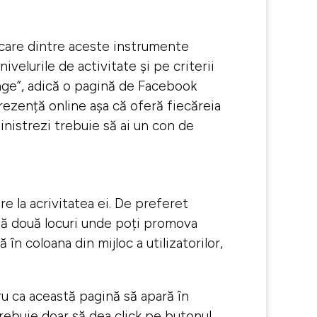
iecare dintre aceste instrumente
velurile de activitate și pe criterii
age”, adică o pagină de Facebook
prezență online așa că oferă fiecăreia
inistrezi trebuie să ai un con de
 la acrivitatea ei. De preferet
tă două locuri unde poți promova
n coloana din mijloc a utilizatorilor,
u ca această pagină să apară în
trebuie doar să dea click pe butonul