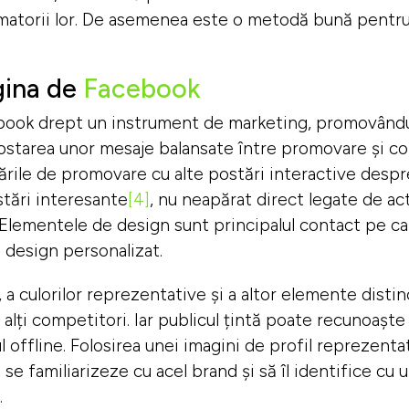
atorii lor. De asemenea este o metodă bună pentru a
gina de
Facebook
ook drept un instrument de marketing, promovându-şi
n postarea unor mesaje balansate între promovare şi c
rile de promovare cu alte postări interactive despre
stări interesante
[4]
, nu neapărat direct legate de ac
lementele de design sunt principalul contact pe care
i design personalizat.
i, a culorilor reprezentative şi a altor elemente disti
alți competitori. Iar publicul țintă poate recunoașt
l offline. Folosirea unei imagini de profil reprezenta
ă se familiarizeze cu acel brand
şi să îl identifice cu 
.