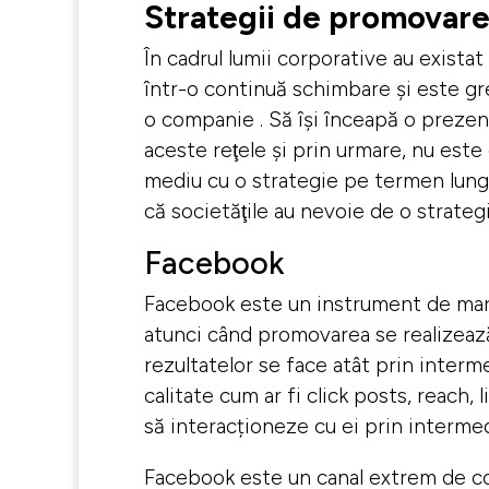
Strategii de promovar
În cadrul lumii corporative au exista
într-o continuă schimbare şi este gr
o companie . Să îşi înceapă o prezenţ
aceste reţele şi prin urmare, nu este
mediu cu o strategie pe termen lung 
că societăţile au nevoie de o strategi
Facebook
Facebook este un instrument de mark
atunci când promovarea se realizează
rezultatelor se face atât prin intermed
calitate cum ar fi click posts, reach,
să interacționeze cu ei prin intermedi
Facebook este un canal extrem de com