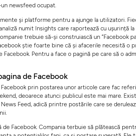
tr-un newsfeed ocupat.
mente și platforme pentru a ajunge la utilizatori. F
aliză numit Insights care raportează cu ușurință la ni
companie trebuie să-și construiască un ”Facebook p
Facebook știe foarte bine că și afacerile necesită o 
pe Facebook. Pentru a face o pagină pe care să o adm
pagina de Facebook
cebook prin postarea unor articole care fac referire
ekend, deoarece atunci publicul este mai mare. Exis
News Feed, adică printre postările care se derulează î
ii.
tă de Facebook. Compania terbuie să plătească pentr
pta a potențialilor fani, ca și postare sugerată. Ele 