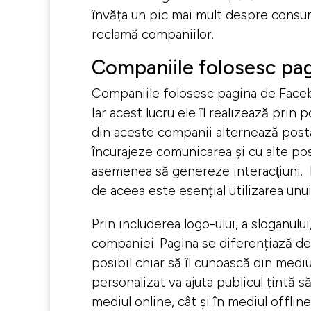
învăța un pic mai mult despre consum
reclamă companiilor.
Companiile folosesc pa
Companiile folosesc pagina de Faceb
Iar acest lucru ele îl realizează pri
din aceste companii alternează postă
încurajeze comunicarea şi cu alte po
asemenea să genereze interacţiuni. E
de aceea este esențial utilizarea unu
Prin includerea logo-ului, a sloganulu
companiei. Pagina se diferențiază de 
posibil chiar să îl cunoască din mediu
personalizat va ajuta publicul țintă s
mediul online, cât şi în mediul offline