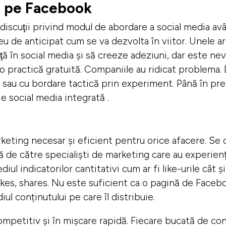
e pe Facebook
t discuţii privind modul de abordare a social media 
eu de anticipat cum se va dezvolta în viitor. Unele 
ă în social media şi să creeze adeziuni, dar este nev
 o practică gratuită. Companiile au ridicat problema. 
sau cu bordare tactică prin experiment. Până în prez
e social media integrată .
eting necesar și eficient pentru orice afacere. Se 
 de către specialiști de marketing care au experienț
iul indicatorilor cantitativi cum ar fi like-urile cât 
 likes, shares. Nu este suficient ca o pagină de Facebo
ul conținutului pe care îl distribuie.
petitiv și în mișcare rapidă. Fiecare bucată de con