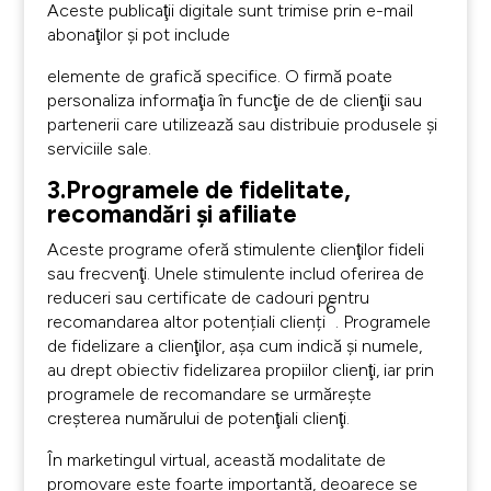
Aceste publicaţii digitale sunt trimise prin e-mail
abonaţilor şi pot include
elemente de grafică specifice. O firmă poate
personaliza informaţia în funcţie de de clienţii sau
partenerii care utilizează sau distribuie produsele şi
serviciile sale.
3.Programele de fidelitate,
recomandări şi afiliate
Aceste programe oferă stimulente clienţilor fideli
sau frecvenţi. Unele stimulente includ oferirea de
reduceri sau certificate de cadouri pentru
6
recomandarea altor potențiali clienți
. Programele
de fidelizare a clienţilor, aşa cum indică şi numele,
au drept obiectiv fidelizarea propiilor clienţi, iar prin
programele de recomandare se urmăreşte
creşterea numărului de potenţiali clienţi.
În marketingul virtual, această modalitate de
promovare este foarte importantă, deoarece se