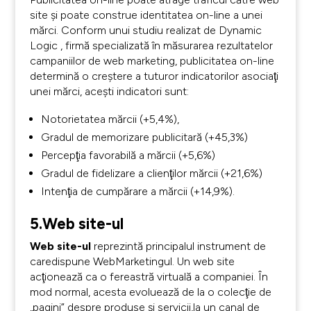
site şi poate construe identitatea on-line a unei
mărci. Conform unui studiu realizat de Dynamic
Logic
, firmă specializată în măsurarea rezultatelor
campaniilor de web marketing, publicitatea on-line
determină o creştere a tuturor indicatorilor asociaţi
unei mărci, acești indicatori sunt:
Notorietatea mărcii (+5,4%),
Gradul de memorizare publicitară (+45,3%)
Percepţia favorabilă a mărcii (+5,6%)
Gradul de fidelizare a clienţilor mărcii (+21,6%)
Intenţia de cumpărare a mărcii (+14,9%).
5.Web site-ul
Web site-ul
reprezintă principalul instrument de
caredispune WebMarketingul. Un web site
acţionează ca o fereastră virtuală a companiei. În
mod normal, acesta evoluează de la o colecţie de
„pagini” despre produse şi servicii,la un canal de