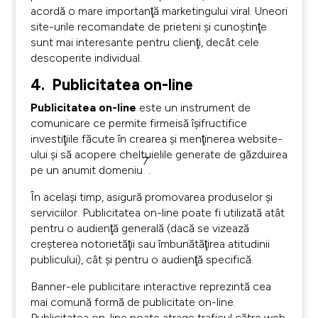
acordă o mare importanţă marketingului viral. Uneori
site-urile recomandate de prieteni şi cunoştinţe
sunt mai interesante pentru clienţi, decât cele
descoperite individual.
4. Publicitatea on-line
Publicitatea on-line
este un instrument de
comunicare ce permite firmeisă îşifructifice
investiţiile făcute în crearea şi menţinerea website-
ului şi să acopere cheltuielile generate de găzduirea
7
pe un anumit domeniu
.
În acelaşi timp, asigură promovarea produselor şi
serviciilor. Publicitatea on-line poate fi utilizată atât
pentru o audienţă generală (dacă se vizează
creşterea notorietăţii sau îmbunătăţirea atitudinii
publicului), cât şi pentru o audienţă specifică.
Banner-ele publicitare interactive reprezintă cea
mai comună formă de publicitate on-line.
Publicitatea on-line poate atrage traficul către web