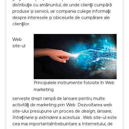
distribuţie cu amănuntul, de unde clienţii cumpără
produse şi servicii, iar compania culege informaţii
despre interesele şi obiceiurile de cumpărare ale
clienţilor.
Web
site-ul
Principalele instrumente folosite în Web
marketing
serveşte drept rampă de lansare pentru multe
activităţi de marketing prin Web. Dezvoltarea web
site-ului presupune un proces de
design
,
lansare
,
întreţinere
şi
extindere
a acestuia
. Web site-ul este
cea mai importantaîntrebuintare a Internetului, de