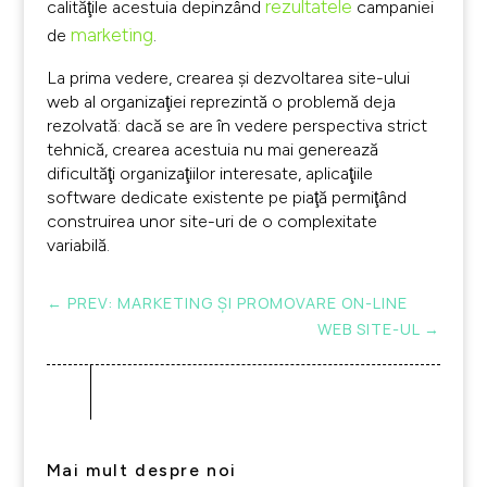
rezultatele
calităţile acestuia depinzând
campaniei
marketing
de
.
La prima vedere, crearea şi dezvoltarea site-ului
web al organizaţiei reprezintă o problemă deja
rezolvată: dacă se are în vedere perspectiva strict
tehnică, crearea acestuia nu mai generează
dificultăţi organizaţiilor interesate, aplicaţiile
software dedicate existente pe piaţă permiţând
construirea unor site-uri de o complexitate
variabilă.
←
PREV: MARKETING ŞI PROMOVARE ON-LINE
WEB SITE-UL
→
Mai mult despre noi