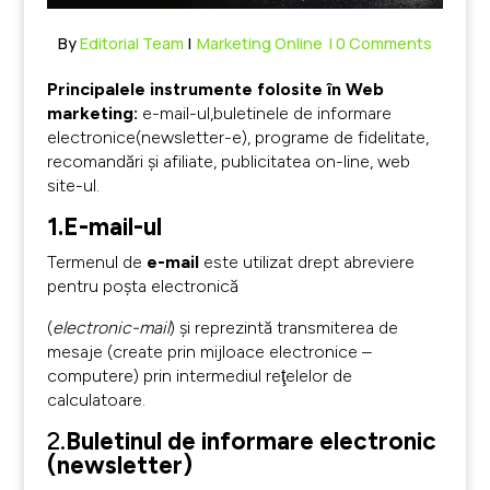
By
Editorial Team
|
Marketing Online
| 0 Comments
Principalele instrumente folosite în Web
marketing:
e-mail-ul,buletinele de informare
electronice(newsletter-e), programe de fidelitate,
recomandări şi afiliate, publicitatea on-line, web
site-ul.
1.E-mail-ul
Termenul de
e-mail
este utilizat drept abreviere
pentru poşta electronică
(
electronic-mail
) şi reprezintă transmiterea de
mesaje (create prin mijloace electronice –
computere) prin intermediul reţelelor de
calculatoare.
2.
Buletinul de informare electronic
(newsletter)