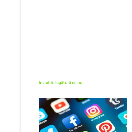
Setăm campaniile de remarketing pe diverse canale
Diversificare & Testare
Testăm diverse componente creative pentru a real
Campanii Remarketing
Țintim clienții care au intrat pe site, dar nu au co
Analiză + Următorii Pași
Monitorizăm în continuare campania de remarketin
Intrați în legătură cu noi
Servicii Similare