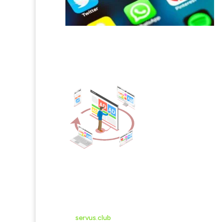
Campanii Facebook & Instagra
Aplicam doar strategii performante și testate pen
tău și un gen vânzări rapid
Campanii Google Adwords
Aplicam doar strategii performante și testează pe
și un gen vânzări rapid.
Servicii gratuite pentru noi clienții
Pe
servus.club
contactezi direct cu firmele și cu p