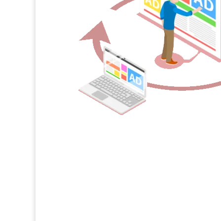
Campanii Remarketing
Conceptul in spatele remarketingului online este c
este mai probabil sa devina clientul tau (ori sa se
vad reclama pentru prima oara.
Analiză & Strategie
Identificăm campaniile în care metoda de remarket
Creare Campanii Google Ads Ș