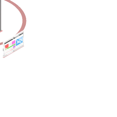
a o persoana care este familiarizata cu website-ul tau si cu brandul ta
 converteasca) in comparatie cu cei care nu au auzit de tine niciodata ori
ing funcționează cel mai bine și construim strategia de campanie.
i/Sau Facebook